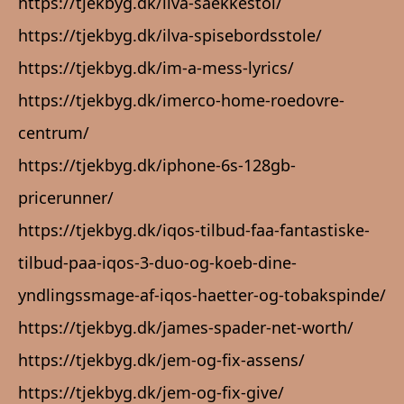
https://tjekbyg.dk/ilva-saekkestol/
https://tjekbyg.dk/ilva-spisebordsstole/
https://tjekbyg.dk/im-a-mess-lyrics/
https://tjekbyg.dk/imerco-home-roedovre-
centrum/
https://tjekbyg.dk/iphone-6s-128gb-
pricerunner/
https://tjekbyg.dk/iqos-tilbud-faa-fantastiske-
tilbud-paa-iqos-3-duo-og-koeb-dine-
yndlingssmage-af-iqos-haetter-og-tobakspinde/
https://tjekbyg.dk/james-spader-net-worth/
https://tjekbyg.dk/jem-og-fix-assens/
https://tjekbyg.dk/jem-og-fix-give/