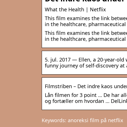
What the Health | Netflix
This film examines the link betwee
in the healthcare, pharmaceutical 
This film examines the link betwee
in the healthcare, pharmaceutical 
5. jul. 2017 — Ellen, a 20-year-o
funny journey of self-discovery a
Filmstriben – Det indre kaos unde
Lån filmen for 3 point … De har alle
og fortæller om hvordan … DelLink 
Keywords: anoreksi film på netflix