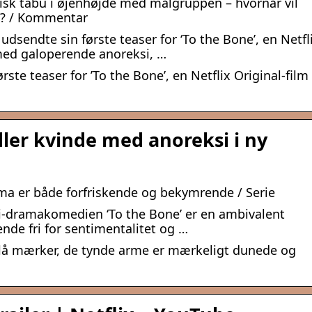
ykisk tabu i øjenhøjde med målgruppen – hvornår vil
l? / Kommentar
t udsendte sin første teaser for ‘To the Bone’, en Netfl
 med galoperende anoreksi, …
rste teaser for ’To the Bone’, en Netflix Original-film
er kvinde med anoreksi i ny
rama er både forfriskende og bekymrende / Serie
si-dramakomedien ‘To the Bone’ er en ambivalent
ende fri for sentimentalitet og …
blå mærker, de tynde arme er mærkeligt dunede og