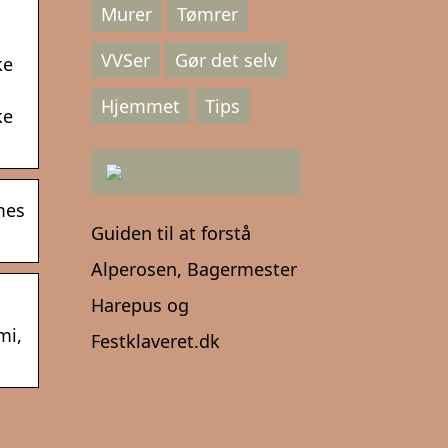
Murer
Tømrer
VVSer
Gør det selv
ke
Hjemmet
Tips
ke
mes
Guiden til at forstå
Alperosen, Bagermester
Harepus og
mi,
Festklaveret.dk