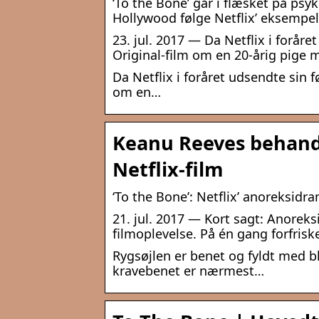
‘To the Bone’ går i flæsket på ps
Hollywood følge Netflix’ eksempe
23. jul. 2017 — Da Netflix i foråre
Original-film om en 20-årig pige
Da Netflix i foråret udsendte sin fø
om en…
Keanu Reeves behandl
Netflix-film
‘To the Bone’: Netflix’ anoreksid
21. jul. 2017 — Kort sagt: Anorek
filmoplevelse. På én gang forfrisk
Rygsøjlen er benet og fyldt med 
kravebenet er nærmest…