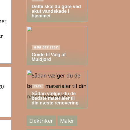
Dette skal du gøre ved
akut vandskade i
hjemmet
er,
st
GØR DET SELV
Guide til Valg af
Muldjord
20-
TIPS
Sådan vælger du de
bedste materialer til
din næste renovering
Elektriker
Maler