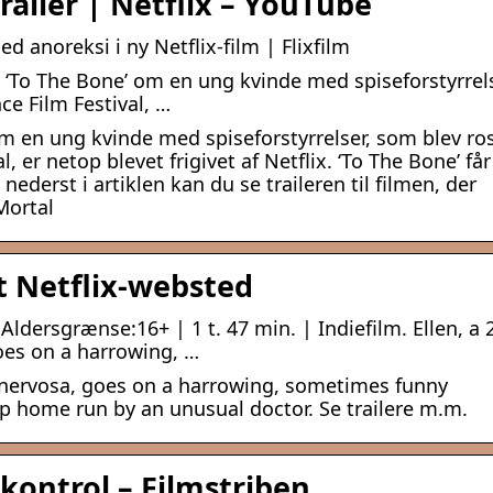
ailer | Netflix – YouTube
 anoreksi i ny Netflix-film | Flixfilm
en ‘To The Bone’ om en ung kvinde med spiseforstyrrels
ce Film Festival, …
 om en ung kvinde med spiseforstyrrelser, som blev ro
, er netop blevet frigivet af Netflix. ‘To The Bone’ får
nederst i artiklen kan du se traileren til filmen, der
Mortal
lt Netflix-websted
Aldersgrænse:16+ | 1 t. 47 min. | Indiefilm. Ellen, a 
oes on a harrowing, …
a nervosa, goes on a harrowing, sometimes funny
up home run by an unusual doctor. Se trailere m.m.
kontrol – Filmstriben