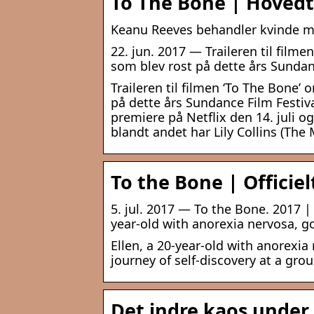
To The Bone | Hovedtr
Keanu Reeves behandler kvinde med
22. jun. 2017 — Traileren til film
som blev rost på dette års Sundan
Traileren til filmen ‘To The Bone’
på dette års Sundance Film Festival
premiere på Netflix den 14. juli og 
blandt andet har Lily Collins (The 
To the Bone | Officie
5. jul. 2017 — To the Bone. 2017 | 
year-old with anorexia nervosa, g
Ellen, a 20-year-old with anorexi
journey of self-discovery at a gro
Det indre kaos under 