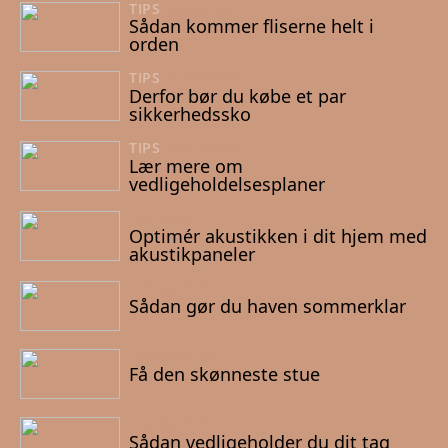
TIPS
03/03/2023
Sådan kommer fliserne helt i
orden
TIPS
27/02/2023
Derfor bør du købe et par
sikkerhedssko
TIPS
24/02/2023
Lær mere om
vedligeholdelsesplaner
26/10/2022
Optimér akustikken i dit hjem med
akustikpaneler
12/10/2022
Sådan gør du haven sommerklar
01/10/2022
Få den skønneste stue
21/09/2022
Sådan vedligeholder du dit tag