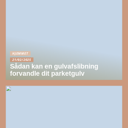
HJEMMET
21/02/2025
Sådan kan en gulvafslibning
forvandle dit parketgulv