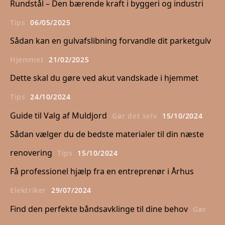
Rundstål – Den bærende kraft i byggeri og industri
Tips
06/05/2025
Sådan kan en gulvafslibning forvandle dit parketgulv
Hjemmet
21/02/2025
Dette skal du gøre ved akut vandskade i hjemmet
Tips
24/10/2024
Guide til Valg af Muldjord
Gør det selv
15/10/2024
Sådan vælger du de bedste materialer til din næste
renovering
Tips
15/10/2024
Få professionel hjælp fra en entreprenør i Århus
Elektriker
29/07/2024
Find den perfekte båndsavklinge til dine behov
Gør