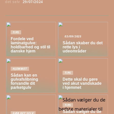
det selv
29/07/2024
TIPS
03/09/2025
Fordele ved
laminatgulve:
Sådan skaber du det
holdbarhed og stil til
rette lys i
danske hjem
udeområder
HJEMMET
TIPS
Sådan kan en
gulvafslibning
Dette skal du gøre
forvandle dit
ved akut vandskade
parketgulv
i hjemmet
TIPS
Sådan vælger du de
GØR DET SELV