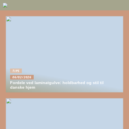
TIPS
06/02/2026
Fordele ved laminatgulve: holdbarhed og stil til
danske hjem