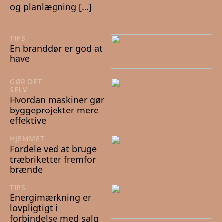
og planlægning […]
TIPS
08/07/2024
En branddør er god at
have
GØR DET
SELV
20/06/2024
Hvordan maskiner gør
byggeprojekter mere
effektive
HJEMMET
30/11/2023
Fordele ved at bruge
træbriketter fremfor
brænde
TIPS
22/11/2023
Energimærkning er
lovpligtigt i
forbindelse med salg