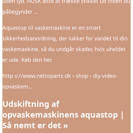
uden lyd. HUSK altid at trække stikket ud inden du
påbegynder …
Aquastop til vaskemaskine er en smart
sikkerhedsanordning, der lukker for vandet til din
vaskemaskine, så du undgår skader, hvis uheldet
er ude. Køb den her.
http s://www.nettoparts.dk › shop › diy-video-
opvaskem…
Udskiftning af
opvaskemaskinens aquastop |
Så nemt er det »