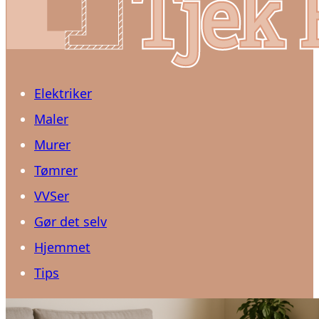
Elektriker
Maler
Murer
Tømrer
VVSer
Gør det selv
Hjemmet
Tips