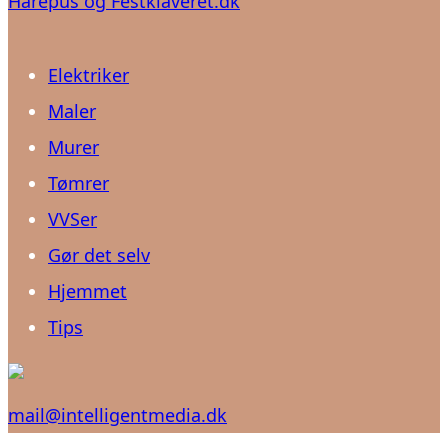
Harepus og Festklaveret.dk
Elektriker
Maler
Murer
Tømrer
VVSer
Gør det selv
Hjemmet
Tips
mail@intelligentmedia.dk