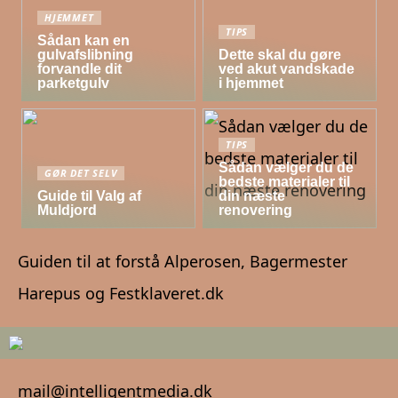
HJEMMET
TIPS
Sådan kan en
gulvafslibning
Dette skal du gøre
forvandle dit
ved akut vandskade
parketgulv
i hjemmet
TIPS
Sådan vælger du de
GØR DET SELV
bedste materialer til
Guide til Valg af
din næste
Muldjord
renovering
Guiden til at forstå Alperosen, Bagermester
Harepus og Festklaveret.dk
mail@intelligentmedia.dk