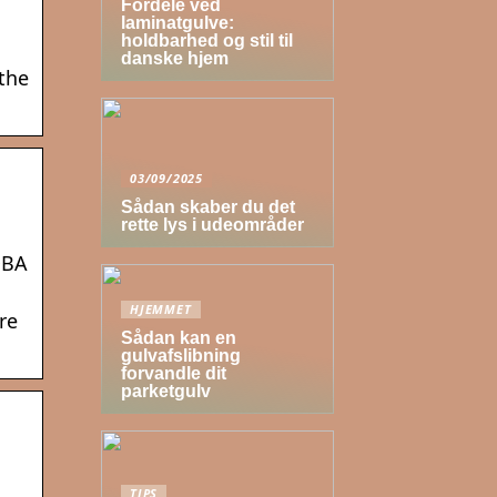
Fordele ved
laminatgulve:
holdbarhed og stil til
danske hjem
 the
03/09/2025
Sådan skaber du det
rette lys i udeområder
DBA
HJEMMET
re
Sådan kan en
gulvafslibning
forvandle dit
parketgulv
TIPS