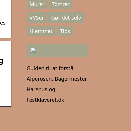
Murer
Tømrer
VVSer
Gør det selv
res
Hjemmet
Tips
g
Guiden til at forstå
Alperosen, Bagermester
Harepus og
Festklaveret.dk
o