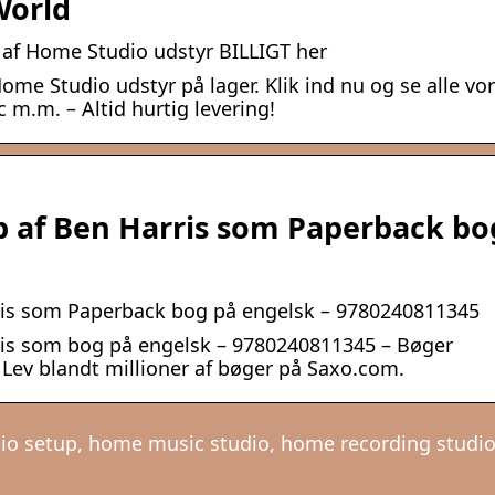
World
 af Home Studio udstyr BILLIGT her
ome Studio udstyr på lager. Klik ind nu og se alle vo
 m.m. – Altid hurtig levering!
 af Ben Harris som Paperback bo
ris som Paperback bog på engelsk – 9780240811345
ris som bog på engelsk – 9780240811345 – Bøger
t Lev blandt millioner af bøger på Saxo.com.
io setup, home music studio, home recording studi