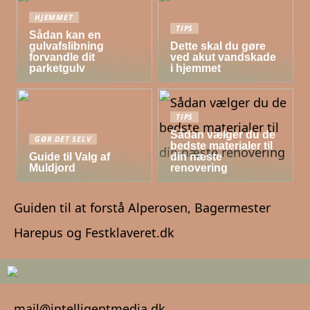
HJEMMET
TIPS
Sådan kan en
gulvafslibning
Dette skal du gøre
forvandle dit
ved akut vandskade
parketgulv
i hjemmet
TIPS
Sådan vælger du de
GØR DET SELV
bedste materialer til
Guide til Valg af
din næste
Muldjord
renovering
Guiden til at forstå Alperosen, Bagermester
Harepus og Festklaveret.dk
mail@intelligentmedia.dk