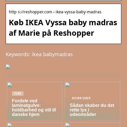
http s://reshopper.com › ikea-vyssa-baby-madras
Køb IKEA Vyssa baby madras
af Marie på Reshopper
Keywords: ikea babymadras
TIPS
03/09/2025
Fordele ved
laminatgulve:
Sådan skaber du det
holdbarhed og stil til
rette lys i
danske hjem
udeområder