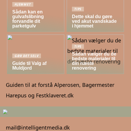
HJEMMET
TIPS
Sådan kan en
gulvafslibning
Dette skal du gøre
forvandle dit
ved akut vandskade
parketgulv
i hjemmet
TIPS
Sådan vælger du de
GØR DET SELV
bedste materialer til
Guide til Valg af
din næste
Muldjord
renovering
Guiden til at forstå Alperosen, Bagermester
Harepus og Festklaveret.dk
mail@intelligentmedia.dk