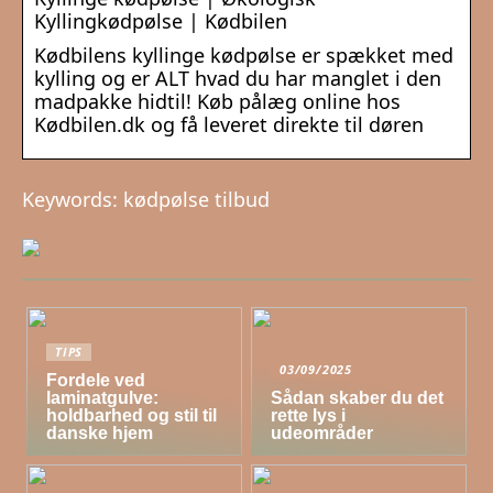
Kyllingkødpølse | Kødbilen
Kødbilens kyllinge kødpølse er spækket med
kylling og er ALT hvad du har manglet i den
madpakke hidtil! Køb pålæg online hos
Kødbilen.dk og få leveret direkte til døren
Keywords: kødpølse tilbud
TIPS
03/09/2025
Fordele ved
laminatgulve:
Sådan skaber du det
holdbarhed og stil til
rette lys i
danske hjem
udeområder