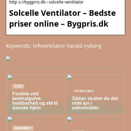
http s://bygpris.dk › solcelle-ventilator
Solcelle Ventilator – Bedste
priser online – Bygpris.dk
Keywords: loftventilator harald nyborg
TIPS
03/09/2025
Fordele ved
laminatgulve:
Sådan skaber du det
holdbarhed og stil til
rette lys i
danske hjem
udeområder
HJEMMET