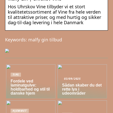
Hos Uhrskov Vine tilbyder vi et stort
kvalitetetssortiment af Vine fra hele verden
til attraktive priser, og med hurtig og sikker
dag-til-dag levering i hele Danmark
Keywords: malfy gin tilbud
TIPS
03/09/2025
Fordele ved
laminatgulve:
Sådan skaber du det
holdbarhed og stil til
rette lys i
danske hjem
udeområder
HJEMMET