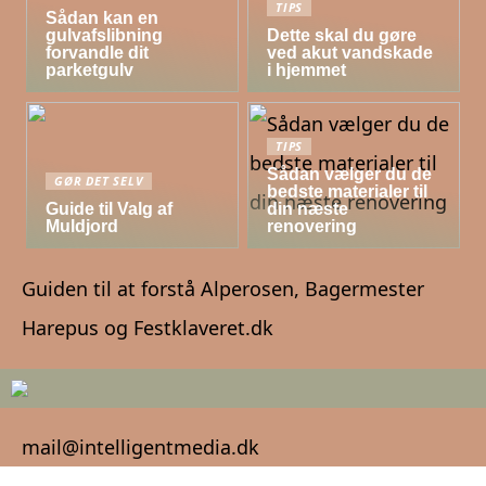
TIPS
Sådan kan en
gulvafslibning
Dette skal du gøre
forvandle dit
ved akut vandskade
parketgulv
i hjemmet
TIPS
Sådan vælger du de
GØR DET SELV
bedste materialer til
Guide til Valg af
din næste
Muldjord
renovering
Guiden til at forstå Alperosen, Bagermester
Harepus og Festklaveret.dk
mail@intelligentmedia.dk