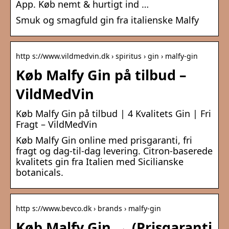
App. Køb nemt & hurtigt ind …
Smuk og smagfuld gin fra italienske Malfy
http s://www.vildmedvin.dk › spiritus › gin › malfy-gin
Køb Malfy Gin på tilbud –
VildMedVin
Køb Malfy Gin på tilbud | 4 Kvalitets Gin | Fri
Fragt – VildMedVin
Køb Malfy Gin online med prisgaranti, fri
fragt og dag-til-dag levering. Citron-baserede
kvalitets gin fra Italien med Sicilianske
botanicals.
http s://www.bevco.dk › brands › malfy-gin
Køb Malfy Gin → (Prisgaranti