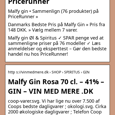
Pricerunner
Malfy gin • Sammenlign (76 produkter) på
PriceRunner »
Danmarks Bedste Pris på Malfy Gin » Pris fra
148 DKK. » Vælg mellem 7 varer.
Malfy gin Øl & Spiritus ✓ SPAR penge ved at
sammenligne priser på 76 modeller ✓ Læs
anmeldelser og eksperttest – Gør den bedste
handel nu hos PriceRunner!
http s://vinmedmere.dk › SHOP › SPIRITUS › GIN
Malfy Gin Rosa 70 cl. – 41% –
GIN – VIN MED MERE .DK
coop-varer.svg. Vi har lige nu over 7.500 af
Coops bedste dagligvarer ; okologi.svg. Cirka
2000 økologiske dagligvarer ; Telefon Coop