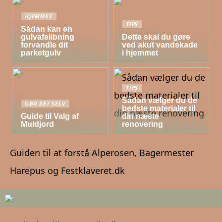
HJEMMET
TIPS
Sådan kan en
gulvafslibning
Dette skal du gøre
forvandle dit
ved akut vandskade
parketgulv
i hjemmet
TIPS
Sådan vælger du de
GØR DET SELV
bedste materialer til
Guide til Valg af
din næste
Muldjord
renovering
Guiden til at forstå Alperosen, Bagermester
Harepus og Festklaveret.dk