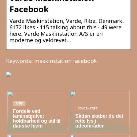
Facebook
Varde Maskinstation, Varde, Ribe, Denmark.
6172 likes · 115 talking about this · 49 were
here. Varde Maskinstation A/S er en
moderne og veldrevet…
Keywords: maskinstation facebook
TIPS
03/09/2025
Fordele ved
laminatgulve:
Sådan skaber du det
holdbarhed og stil til
rette lys i
danske hjem
udeområder