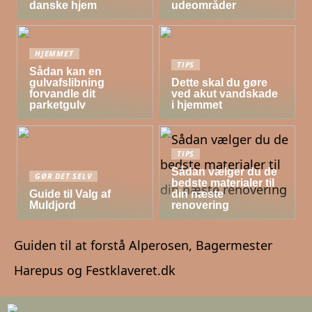
danske hjem
udeområder
HJEMMET
TIPS
Sådan kan en
gulvafslibning
Dette skal du gøre
forvandle dit
ved akut vandskade
parketgulv
i hjemmet
TIPS
Sådan vælger du de
GØR DET SELV
bedste materialer til
Guide til Valg af
din næste
Muldjord
renovering
Guiden til at forstå Alperosen, Bagermester
Harepus og Festklaveret.dk