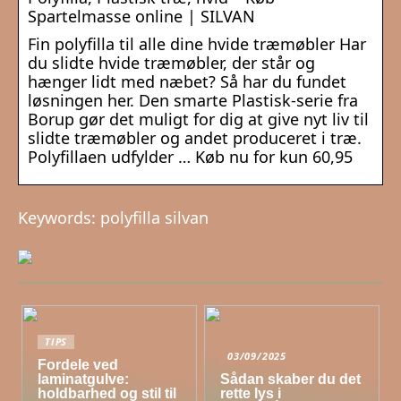
Spartelmasse online | SILVAN
Fin polyfilla til alle dine hvide træmøbler Har
du slidte hvide træmøbler, der står og
hænger lidt med næbet? Så har du fundet
løsningen her. Den smarte Plastisk-serie fra
Borup gør det muligt for dig at give nyt liv til
slidte træmøbler og andet produceret i træ.
Polyfillaen udfylder … Køb nu for kun 60,95
Keywords: polyfilla silvan
TIPS
03/09/2025
Fordele ved
laminatgulve:
Sådan skaber du det
holdbarhed og stil til
rette lys i