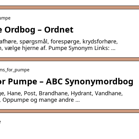
pumpe
 Ordbog – Ordnet
høre, spørgsmål, forespørge, krydsforhøre,
 orm, vælge hjerne af. Pumpe Synonym Links: …
nyms_for_pumpe
for Pumpe – ABC Synonymordbog
, Hane, Post, Brandhane, Hydrant, Vandhane,
, Oppumpe og mange andre …
e