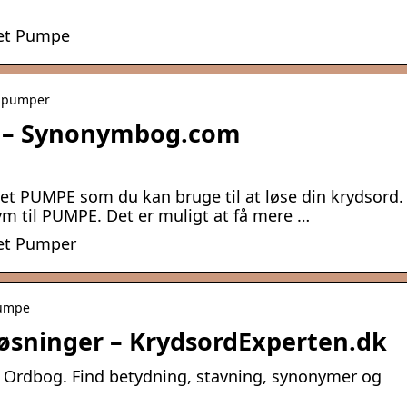
det Pumpe
› pumper
 – Synonymbog.com
rdet PUMPE som du kan bruge til at løse din krydsord.
ym til PUMPE. Det er muligt at få mere …
det Pumper
pumpe
øsninger – KrydsordExperten.dk
 Ordbog. Find betydning, stavning, synonymer og