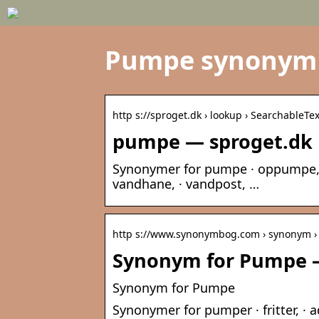
Pumpe synonym
http s://sproget.dk › lookup › SearchableT
pumpe — sproget.dk
Synonymer for pumpe · oppumpe, · 
vandhane, · vandpost, …
http s://www.synonymbog.com › synonym 
Synonym for Pumpe 
Synonym for Pumpe
Synonymer for pumper · fritter, · ad