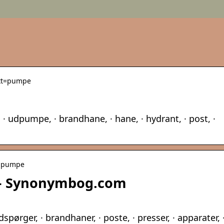
ext=pumpe
udpumpe, · brandhane, · hane, · hydrant, · post, ·
› pumpe
– Synonymbog.com
spørger, · brandhaner, · poste, · presser, · apparater, 