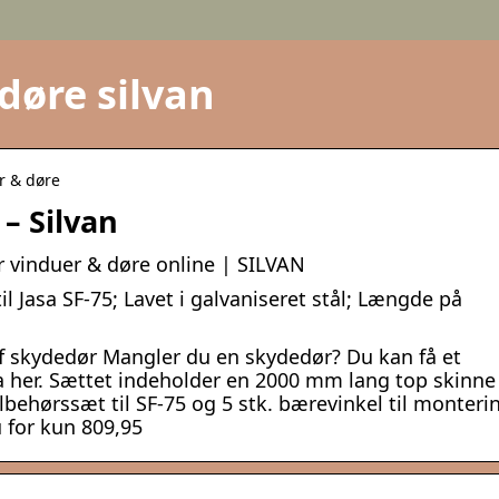
døre silvan
er & døre
 – Silvan
r vinduer & døre online | SILVAN
il Jasa SF-75; Lavet i galvaniseret stål; Længde på
af skydedør Mangler du en skydedør? Du kan få et
a her. Sættet indeholder en 2000 mm lang top skinne 
ilbehørssæt til SF-75 og 5 stk. bærevinkel til monteri
u for kun 809,95