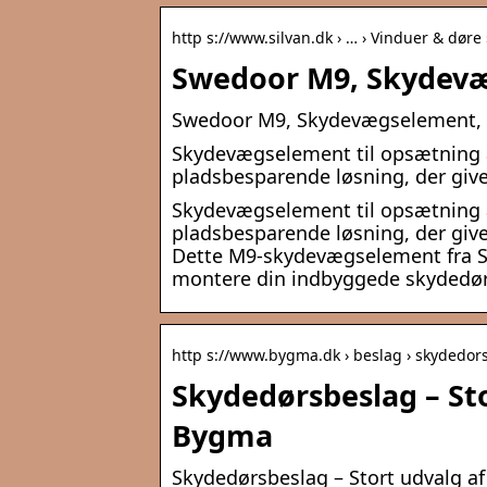
http s://www.silvan.dk › … › Vinduer & døre
Swedoor M9, Skydevæ
Swedoor M9, Skydevægselement, u
Skydevægselement til opsætning a
pladsbesparende løsning, der giver
Skydevægselement til opsætning a
pladsbesparende løsning, der giver
Dette M9-skydevægselement fra Sw
montere din indbyggede skydedør.
http s://www.bygma.dk › beslag › skydedor
Skydedørsbeslag – Sto
Bygma
Skydedørsbeslag – Stort udvalg a