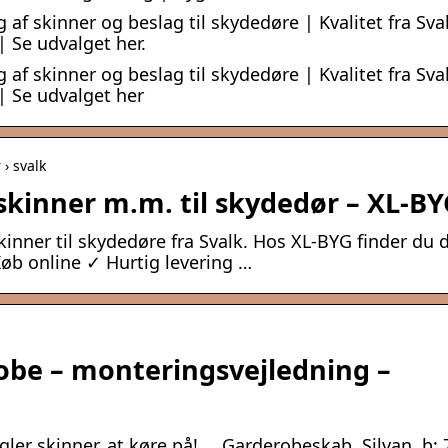
 af skinner og beslag til skydedøre | Kvalitet fra Sva
| Se udvalget her.
 af skinner og beslag til skydedøre | Kvalitet fra Sva
 | Se udvalget her
› svalk
, skinner m.m. til skydedør – XL-B
kinner til skydedøre fra Svalk. Hos XL-BYG finder du 
 Køb online ✓ Hurtig levering …
be – monteringsvejledning –
ler skinner, at køre på! … Garderobeskab, Silvan, b: 