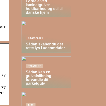
Fordele ved
laminatgulve:
holdbarhed og stil til
danske hjem
døre
03/09/2025
Sådan skaber du det
rette lys i udeområder
HJEMMET
Sådan kan en
 77
gulvafslibning
forvandle dit
parketgulv
 77
r:
TIPS