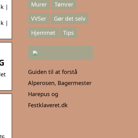
Murer
Tømrer
lk |
VVSer
Gør det selv
lk |
Hjemmet
Tips
YG
Guiden til at forstå
det
Alperosen, Bagermester
Harepus og
Festklaveret.dk
76