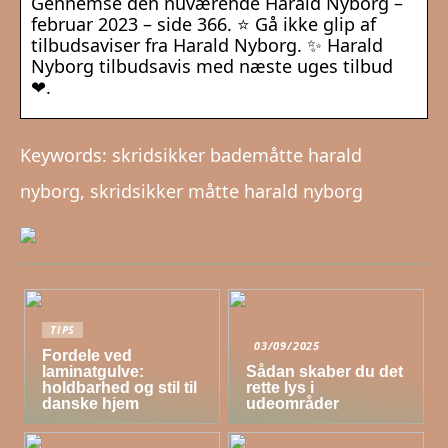
Gennemse den nuværende Harald Nyborg –
februar 2023 – side 366. ⭐ Gå ikke glip af
tilbudsaviser fra Harald Nyborg. ✨ Harald
Nyborg tilbudsavis med næste uges tilbud
❤.
Keywords: skridsikker bademåtte harald
nyborg, skridsikker måtte harald nyborg
TIPS
03/09/2025
Fordele ved
laminatgulve:
Sådan skaber du det
holdbarhed og stil til
rette lys i
danske hjem
udeområder