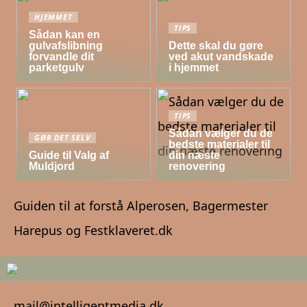
HJEMMET
TIPS
Sådan kan en
gulvafslibning
Dette skal du gøre
forvandle dit
ved akut vandskade
parketgulv
i hjemmet
TIPS
Sådan vælger du de
GØR DET SELV
bedste materialer til
Guide til Valg af
din næste
Muldjord
renovering
Guiden til at forstå Alperosen, Bagermester
Harepus og Festklaveret.dk
mail@intelligentmedia.dk