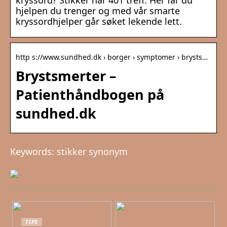
kryssord? Stikker har 401 treff. Her får du
hjelpen du trenger og med vår smarte
kryssordhjelper går søket lekende lett.
http s://www.sundhed.dk › borger › symptomer › brysts…
Brystsmerter –
Patienthåndbogen på
sundhed.dk
Keywords: stikker synonym
TIPS