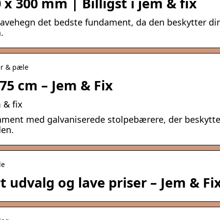
x 300 mm | Billigst i jem & fix
havehegn det bedste fundament, da den beskytter di
.
er & pæle
 75 cm – Jem & Fix
 & fix
ament med galvaniserede stolpebærere, der beskytte
den.
le
t udvalg og lave priser – Jem & Fi