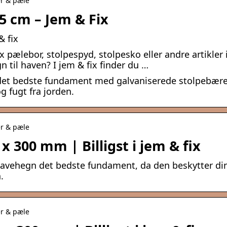
er & pæle
75 cm – Jem & Fix
& fix
pælebor, stolpespyd, stolpesko eller andre artikler 
 til haven? I jem & fix finder du …
 det bedste fundament med galvaniserede stolpebære
g fugt fra jorden.
er & pæle
x 300 mm | Billigst i jem & fix
havehegn det bedste fundament, da den beskytter di
.
er & pæle