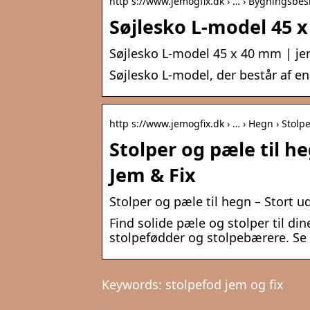
http s://www.jemogfix.dk › … › Bygningsbes
Søjlesko L-model 45 x
Søjlesko L-model 45 x 40 mm | je
Søjlesko L-model, der består af e
http s://www.jemogfix.dk › … › Hegn › Stolp
Stolper og pæle til he
Jem & Fix
Stolper og pæle til hegn – Stort ud
Find solide pæle og stolper til din
stolpefødder og stolpebærere. Se 
Keywords: stolpefod jem og fix