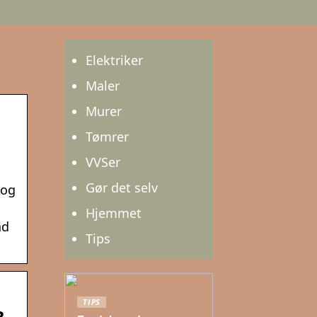
Elektriker
Maler
Murer
Tømrer
VVSer
Gør det selv
 og
Hjemmet
åd
Tips
TIPS