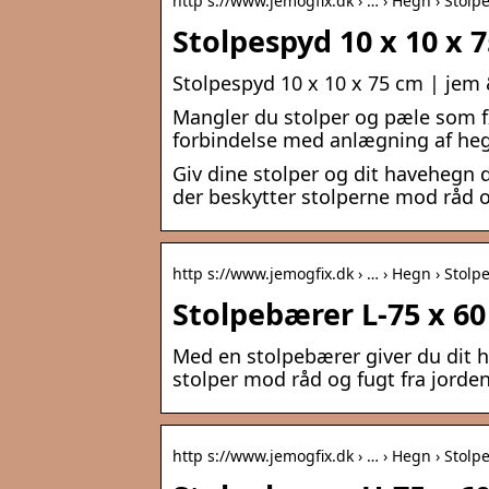
http s://www.jemogfix.dk › … › Hegn › Stolp
Stolpespyd 10 x 10 x 
Stolpespyd 10 x 10 x 75 cm | jem 
Mangler du stolper og pæle som fx 
forbindelse med anlægning af hegn
Giv dine stolper og dit havehegn
der beskytter stolperne mod råd o
http s://www.jemogfix.dk › … › Hegn › Stolp
Stolpebærer L-75 x 60 
Med en stolpebærer giver du dit 
stolper mod råd og fugt fra jorden
http s://www.jemogfix.dk › … › Hegn › Stolp