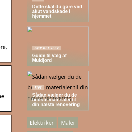
Dette skal du gøre ved
akut vandskade i
hjemmet
i
re,
GØR DET SELV
Guide til Valg af
Muldjord
TIPS
Sådan vælger du de
ne
bedste materialer til
din næste renovering
Elektriker
Maler