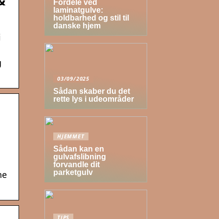
&
Fordele ved
laminatgulve:
holdbarhed og stil til
danske hjem
i
g
03/09/2025
Sådan skaber du det
rette lys i udeområder
HJEMMET
Sådan kan en
gulvafslibning
forvandle dit
parketgulv
ne
TIPS