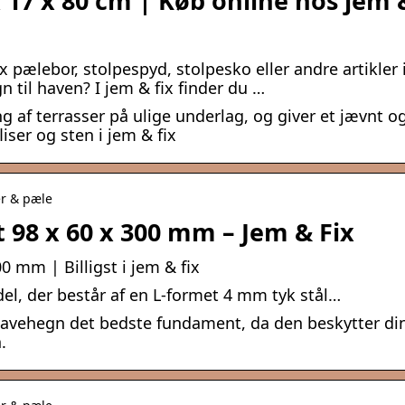
 17 x 80 cm | Køb online hos jem 
pælebor, stolpespyd, stolpesko eller andre artikler 
 til haven? I jem & fix finder du …
 af terrasser på ulige underlag, og giver et jævnt o
liser og sten i jem & fix
er & pæle
 98 x 60 x 300 mm – Jem & Fix
 mm | Billigst i jem & fix
el, der består af en L-formet 4 mm tyk stål…
havehegn det bedste fundament, da den beskytter di
.