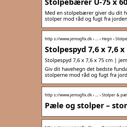
Stolpebærer U-75 x 60 
Med en stolpebærer giver du dit 
stolper mod råd og fugt fra jorden
http s://www.jemogfix.dk › … › Hegn › Stolp
Stolpespyd 7,6 x 7,6 x
Stolpespyd 7,6 x 7,6 x 75 cm | jem
Giv dit havehegn det bedste fund
stolperne mod råd og fugt fra jor
http s://www.jemogfix.dk › … › Stolper & pæ
Pæle og stolper – stor