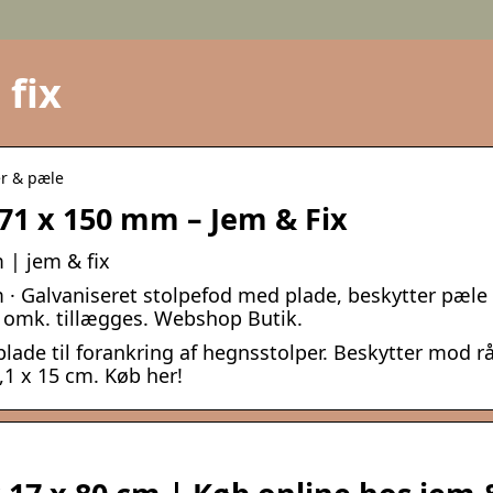
 fix
er & pæle
 71 x 150 mm – Jem & Fix
 | jem & fix
m · Galvaniseret stolpefod med plade, beskytter pæle
v. omk. tillægges. Webshop Butik.
plade til forankring af hegnsstolper. Beskytter mod r
,1 x 15 cm. Køb her!