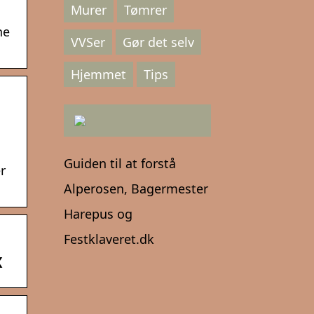
Murer
Tømrer
ne
VVSer
Gør det selv
Hjemmet
Tips
Guiden til at forstå
r
Alperosen, Bagermester
Harepus og
Festklaveret.dk
x