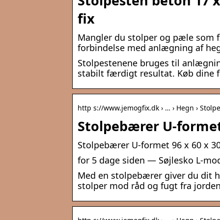
Stolpesten beton 17 x
fix
Mangler du stolper og pæle som fx 
forbindelse med anlægning af hegn
Stolpestenene bruges til anlægning
stabilt færdigt resultat. Køb dine f
http s://www.jemogfix.dk › … › Hegn › Stolp
Stolpebærer U-formet
Stolpebærer U-formet 96 x 60 x 300
for 5 dage siden — Søjlesko L-mod
Med en stolpebærer giver du dit 
stolper mod råd og fugt fra jorden