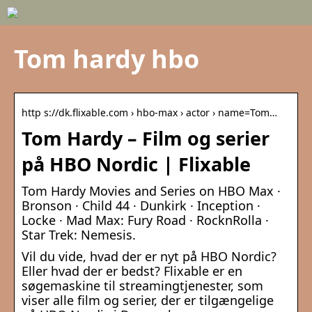
Tom hardy hbo
http s://dk.flixable.com › hbo-max › actor › name=Tom…
Tom Hardy – Film og serier
på HBO Nordic | Flixable
Tom Hardy Movies and Series on HBO Max ·
Bronson · Child 44 · Dunkirk · Inception ·
Locke · Mad Max: Fury Road · RocknRolla ·
Star Trek: Nemesis.
Vil du vide, hvad der er nyt på HBO Nordic?
Eller hvad der er bedst? Flixable er en
søgemaskine til streamingtjenester, som
viser alle film og serier, der er tilgængelige