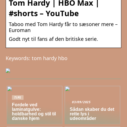
Tom Hardy | HBO Max |
#shorts – YouTube
Taboo med Tom Hardy får to sæsoner mere –
Euroman
Godt nyt til fans af den britiske serie.
Keywords: tom hardy hbo
TIPS
03/09/2025
Fordele ved
laminatgulve:
Sådan skaber du det
holdbarhed og stil til
rette lys i
danske hjem
udeområder