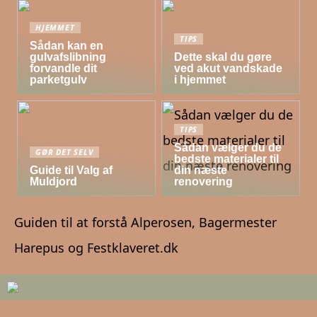
HJEMMET
TIPS
Sådan kan en
gulvafslibning
Dette skal du gøre
forvandle dit
ved akut vandskade
parketgulv
i hjemmet
TIPS
Sådan vælger du de
GØR DET SELV
bedste materialer til
Guide til Valg af
din næste
Muldjord
renovering
Guiden til at forstå Alperosen, Bagermester
Harepus og Festklaveret.dk