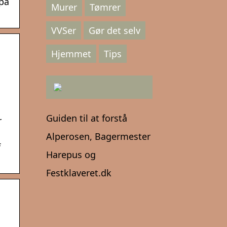
 på
Murer
Tømrer
VVSer
Gør det selv
Hjemmet
Tips
Guiden til at forstå
r
Alperosen, Bagermester
f
Harepus og
Festklaveret.dk