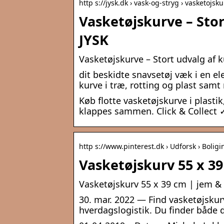
http s://jysk.dk › vask-og-stryg › vasketojsk
Vasketøjskurve – Stort
JYSK
Vasketøjskurve – Stort udvalg af ku
dit beskidte snavsetøj væk i en el
kurve i træ, rotting og plast samt
Køb flotte vasketøjskurve i plastik,
klappes sammen. Click & Collect 
http s://www.pinterest.dk › Udforsk › Bolig
Vasketøjskurv 55 x 39
Vasketøjskurv 55 x 39 cm | jem & 
30. mar. 2022 — Find vasketøjskur
hverdagslogistik. Du finder både de