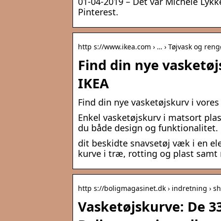
01-04-2019 – Det var Michele Lykk
Pinterest.
http s://www.ikea.com › … › Tøjvask og ren
Find din nye vasketøj
IKEA
Find din nye vasketøjskurv i vores
Enkel vasketøjskurv i matsort pla
du både design og funktionalitet. 
dit beskidte snavsetøj væk i en el
kurve i træ, rotting og plast samt
http s://boligmagasinet.dk › indretning › s
Vasketøjskurve: De 33