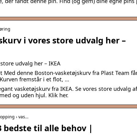
e, der fandt denne pin. Find (og gem) dine egne pins
gøring
skurv i vores store udvalg her –
 store udvalg her – IKEA
st Med denne Boston-vasketøjskurv fra Plast Team få
Kurven fremstår i et flot, …
egant vasketøjskurv fra IKEA. Se vores store udvalg a
 med og uden hjul. Klik her.
hopping › vas…
 bedste til alle behov |