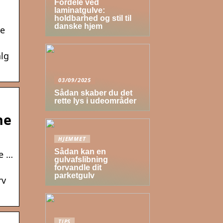
Fordele ved
laminatgulve:
holdbarhed og stil til
danske hjem
re
alg
03/09/2025
Sådan skaber du det
rette lys i udeområder
ne
HJEMMET
Sådan kan en
re …
gulvafslibning
forvandle dit
parketgulv
rv
TIPS