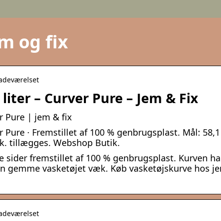
m og fix
badeværelset
liter – Curver Pure – Jem & Fix
r Pure | jem & fix
r Pure · Fremstillet af 100 % genbrugsplast. Mål: 58,1
mk. tillægges. Webshop Butik.
sider fremstillet af 100 % genbrugsplast. Kurven ha
 kan gemme vasketøjet væk. Køb vasketøjskurve hos j
badeværelset