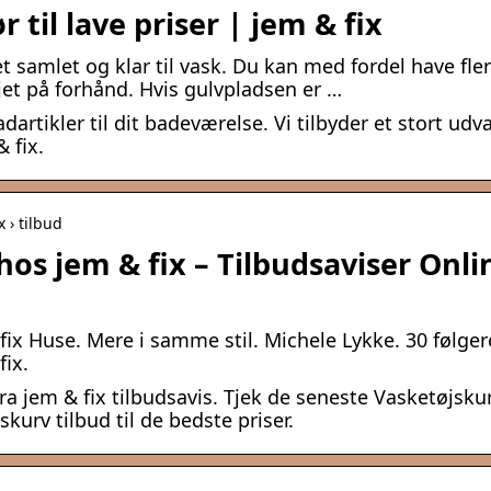
 til lave priser | jem & fix
 samlet og klar til vask. Du kan med fordel have fle
jet på forhånd. Hvis gulvpladsen er …
dartikler til dit badeværelse. Vi tilbyder et stort udv
& fix.
 › tilbud
hos jem & fix – Tilbudsaviser Onli
x
fix Huse. Mere i samme stil. Michele Lykke. 30 følge
fix.
a jem & fix tilbudsavis. Tjek de seneste Vasketøjsku
skurv tilbud til de bedste priser.