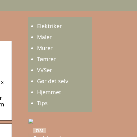
Elektriker
Maler
Murer
Tømrer
VVSer
Gør det selv
 x
Hjemmet
r
Tips
em
TIPS