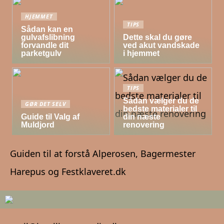
HJEMMET
TIPS
Sådan kan en
gulvafslibning
Dette skal du gøre
forvandle dit
ved akut vandskade
parketgulv
i hjemmet
TIPS
Sådan vælger du de
GØR DET SELV
bedste materialer til
Guide til Valg af
din næste
Muldjord
renovering
Guiden til at forstå Alperosen, Bagermester
Harepus og Festklaveret.dk