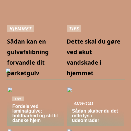
HJEMMET
TIPS
Sådan kan en
Dette skal du gøre
gulvafslibning
ved akut
forvandle dit
vandskade i
parketgulv
hjemmet
TIPS
03/09/2025
Fordele ved
laminatgulve:
Sådan skaber du det
holdbarhed og stil til
rette lys i
danske hjem
udeområder