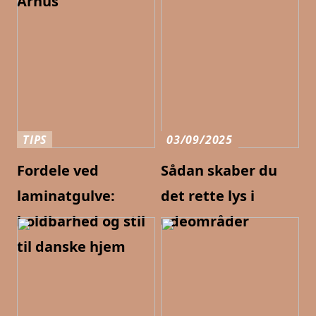
Århus
TIPS
03/09/2025
Fordele ved
Sådan skaber du
laminatgulve:
det rette lys i
holdbarhed og stil
udeområder
til danske hjem