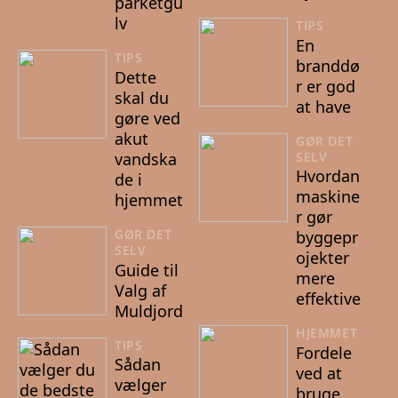
parketgu
lv
TIPS
En
TIPS
branddø
Dette
r er god
skal du
at have
gøre ved
akut
GØR DET
SELV
vandska
Hvordan
de i
maskine
hjemmet
r gør
GØR DET
byggepr
SELV
ojekter
Guide til
mere
Valg af
effektive
Muldjord
HJEMMET
TIPS
Fordele
Sådan
ved at
vælger
bruge