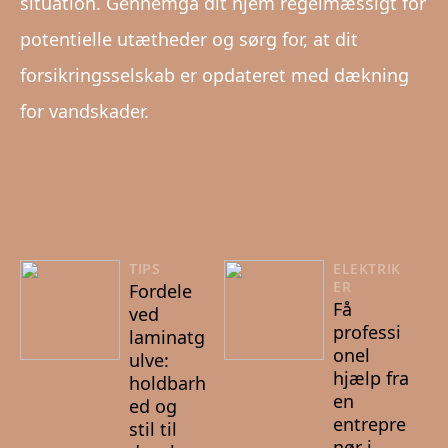
situation. Gennemgå dit hjem regelmæssigt for
potentielle utætheder og sørg for, at dit
forsikringsselskab er opdateret med dækning
for vandskader.
TIPS
ELEKTRIK
ER
Fordele
Få
ved
professi
laminatg
onel
ulve:
hjælp fra
holdbarh
en
ed og
entrepre
stil til
nør i