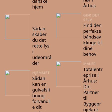
danske
Århus
hjem
GØR DET
03/09/20
SELV
25
Find den
Sådan
perfekte
skaber
båndsav
du det
klinge til
rette lys
dine
i
behov
udeområ
der
MALER
Totalentr
HJEMMET
eprise i
Sådan
Århus:
kan en
Din
gulvafsli
Partner
bning
til
forvandl
Byggepr
e dit
ojekter