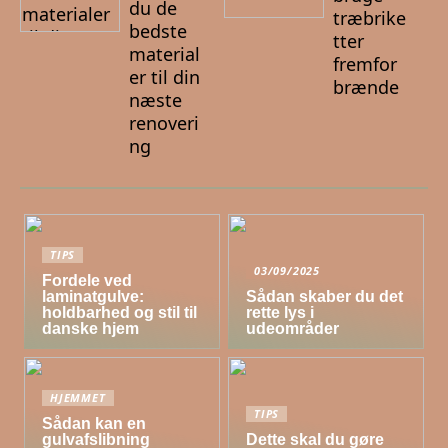
du de
træbrike
bedste
tter
material
fremfor
er til din
brænde
næste
renoveri
ng
TIPS
03/09/2025
Fordele ved
laminatgulve:
Sådan skaber du det
holdbarhed og stil til
rette lys i
danske hjem
udeområder
HJEMMET
TIPS
Sådan kan en
gulvafslibning
Dette skal du gøre